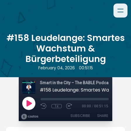
#158 Leudelange: Smartes
Wachstum &
Bürgerbeteiligung
•
February 04, 2026
00:51:15
Smart in the City – The BABLE Podcast
1x
00:00
/
00:51:15
SUBSCRIBE
SHARE