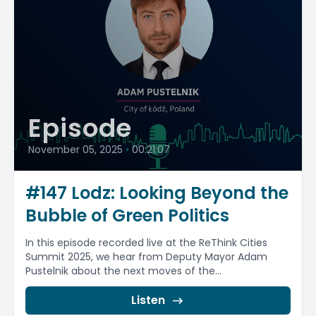
Episode
November 05, 2025
•
00:21:07
#147 Lodz: Looking Beyond the
Bubble of Green Politics
In this episode recorded live at the ReThink Cities
Summit 2025, we hear from Deputy Mayor Adam
Pustelnik about the next moves of the...
Listen