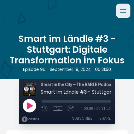
Smart im Ländle #3 -
Stuttgart: Digitale
Transformation im Fokus
•
•
Episode 96
September 19, 2024
00:31:50
Smart in the City – The BABLE Podcast
1x
00:00
/
00:31:50
SUBSCRIBE
SHARE